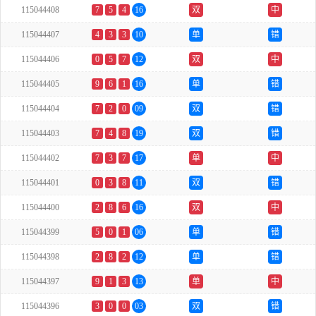
115044408
7
5
4
16
双
中
115044407
4
3
3
10
单
错
115044406
0
5
7
12
双
中
115044405
9
6
1
16
单
错
115044404
7
2
0
09
双
错
115044403
7
4
8
19
双
错
115044402
7
3
7
17
单
中
115044401
0
3
8
11
双
错
115044400
2
8
6
16
双
中
115044399
5
0
1
06
单
错
115044398
2
8
2
12
单
错
115044397
9
1
3
13
单
中
115044396
3
0
0
03
双
错