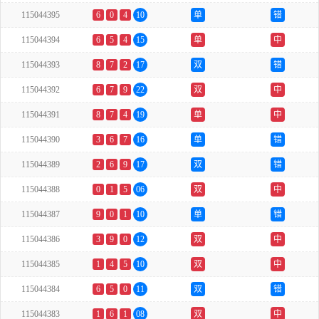
115044395
6
0
4
10
单
错
115044394
6
5
4
15
单
中
115044393
8
7
2
17
双
错
115044392
6
7
9
22
双
中
115044391
8
7
4
19
单
中
115044390
3
6
7
16
单
错
115044389
2
6
9
17
双
错
115044388
0
1
5
06
双
中
115044387
9
0
1
10
单
错
115044386
3
9
0
12
双
中
115044385
1
4
5
10
双
中
115044384
6
5
0
11
双
错
115044383
1
6
1
08
双
中