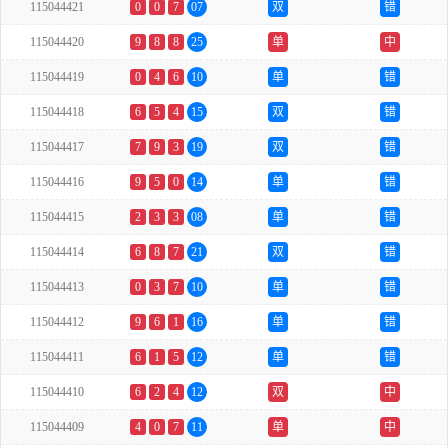
115044421
0
0
7
07
双
错
115044420
9
8
8
25
单
中
115044419
0
4
6
10
单
错
115044418
6
5
4
15
双
错
115044417
7
9
3
19
双
错
115044416
9
5
0
14
单
错
115044415
2
3
3
08
单
错
115044414
6
8
7
21
双
错
115044413
0
3
7
10
单
错
115044412
9
6
1
16
单
错
115044411
6
1
5
12
单
错
115044410
6
2
4
12
双
中
115044409
4
0
7
11
单
中