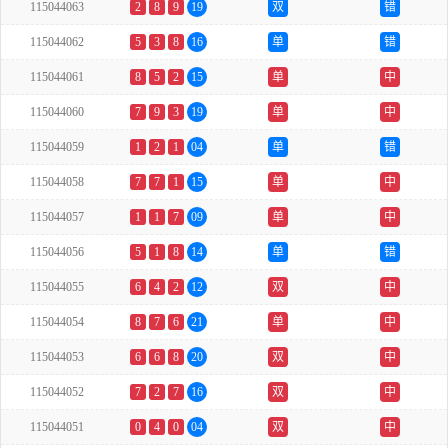
115044063
2
8
9
19
双
错
115044062
5
3
8
16
单
错
115044061
8
5
2
15
单
中
115044060
7
9
3
19
单
中
115044059
1
2
1
04
单
错
115044058
7
7
1
15
单
中
115044057
1
1
7
09
单
中
115044056
5
1
8
14
单
错
115044055
6
4
2
12
双
中
115044054
8
7
6
21
单
中
115044053
6
6
8
20
双
中
115044052
7
2
7
16
双
中
115044051
0
4
0
04
双
中