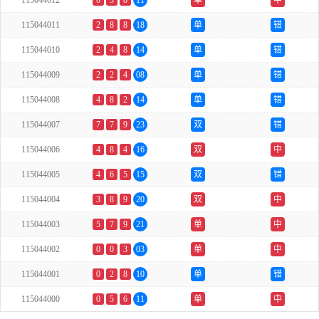
115044012
0
3
8
11
单
中
115044011
2
8
8
18
单
错
115044010
2
4
8
14
单
错
115044009
2
2
4
08
单
错
115044008
4
8
2
14
单
错
115044007
7
7
9
23
双
错
115044006
4
8
4
16
双
中
115044005
4
6
5
15
双
错
115044004
3
8
9
20
双
中
115044003
5
7
9
21
单
中
115044002
0
0
3
03
单
中
115044001
0
2
8
10
单
错
115044000
0
5
6
11
单
中