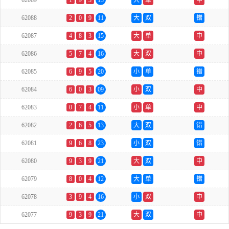
62089
1
9
3
13
大
单
中
62088
2
0
9
11
大
双
错
62087
4
8
3
15
大
单
中
62086
5
7
4
16
大
双
中
62085
6
9
5
20
小
单
错
62084
6
0
3
09
小
双
中
62083
0
7
4
11
小
单
中
62082
2
6
5
13
大
双
错
62081
9
6
8
23
小
双
错
62080
9
3
9
21
大
双
中
62079
8
0
4
12
大
单
错
62078
3
9
4
16
小
双
中
62077
9
3
9
21
大
双
中