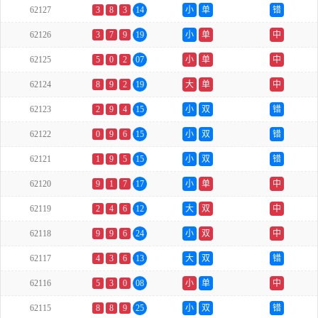
62127
3
8
3
14
小
单
错
62126
3
7
9
19
小
单
中
62125
5
0
2
07
小
单
中
62124
8
9
2
19
大
单
中
62123
2
9
4
15
小
双
错
62122
0
9
6
15
小
双
错
62121
1
9
5
15
小
双
错
62120
9
1
7
17
小
单
中
62119
2
4
6
12
大
双
中
62118
9
9
6
24
小
双
中
62117
4
3
6
13
大
双
错
62116
5
3
0
08
小
单
中
62115
8
8
9
25
小
双
错