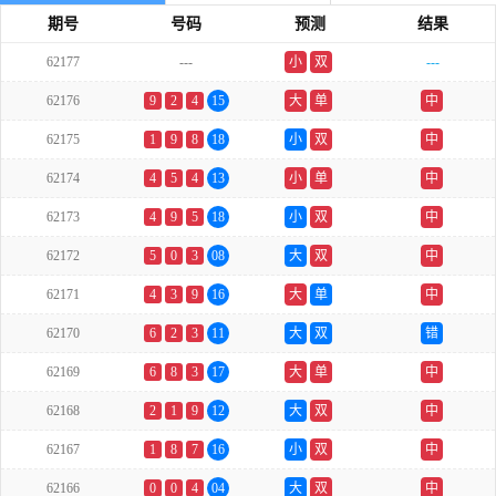
期号
号码
预测
结果
62177
---
小
双
---
62176
9
2
4
15
大
单
中
62175
1
9
8
18
小
双
中
62174
4
5
4
13
小
单
中
62173
4
9
5
18
小
双
中
62172
5
0
3
08
大
双
中
62171
4
3
9
16
大
单
中
62170
6
2
3
11
大
双
错
62169
6
8
3
17
大
单
中
62168
2
1
9
12
大
双
中
62167
1
8
7
16
小
双
中
62166
0
0
4
04
大
双
中