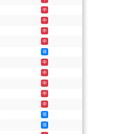
中
中
中
中
错
中
中
中
中
中
错
错