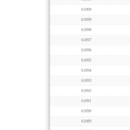
61900
61899
61898
61897
61896
61895
61894
61893
61892
61891
61890
61889