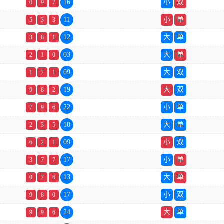
16
小
双
0
9
7
11
小
单
5
3
3
12
大
单
3
8
1
03
大
单
2
1
0
09
大
双
1
7
1
19
大
双
9
8
2
22
小
单
7
9
6
10
大
单
2
3
5
09
小
双
6
2
1
17
小
单
3
7
7
13
大
单
0
7
6
17
小
双
9
8
0
24
大
单
9
9
6