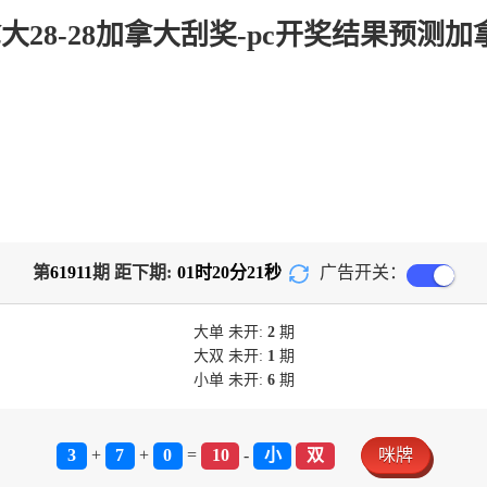
第
61911
期 距下期:
01
时
20
分
21
秒
广告开关：
大单
未开:
2
期
大双
未开:
1
期
小单
未开:
6
期
3
+
7
+
0
=
10
-
小
双
咪牌