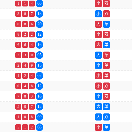
06
小
双
1
1
4
18
小
双
3
8
7
20
大
单
6
8
6
12
小
双
8
2
2
16
大
单
6
6
4
05
大
单
2
3
0
15
小
单
2
4
9
07
小
单
1
2
4
12
小
双
0
4
8
18
小
双
7
8
3
12
大
单
5
0
7
09
大
双
1
0
8
08
小
单
5
1
2