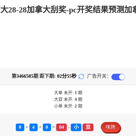
第
3466585
期 距下期:
02
分
55
秒
广告开关：
大单
未开:
1
期
大双
未开:
4
期
小单
未开:
2
期
0
+
4
+
0
=
04
-
小
双
咪牌