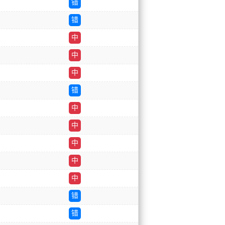
错
错
中
中
中
错
中
中
中
中
中
错
错