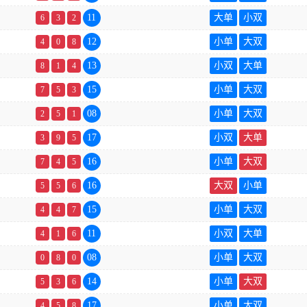
11
大单
小双
6
3
2
12
小单
大双
4
0
8
13
小双
大单
8
1
4
15
小单
大双
7
5
3
08
小单
大双
2
5
1
17
小双
大单
3
9
5
16
小单
大双
7
4
5
16
大双
小单
5
5
6
15
小单
大双
4
4
7
11
小双
大单
4
1
6
08
小单
大双
0
8
0
14
小单
大双
5
3
6
17
小单
大双
4
5
8