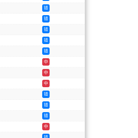
错
错
错
错
错
中
中
中
错
错
错
中
错