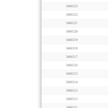
3466523
3466522
3466521
3466520
3466519
3466518
3466517
3466516
3466515
3466514
3466513
3466512
3466511