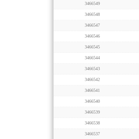
3466549
3466548
3466547
3466546
3466545
3466544
3466543
3466542
3466541
3466540
3466539
3466538
3466537