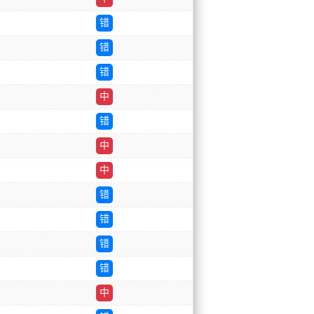
错
错
错
中
错
中
中
错
错
错
错
中