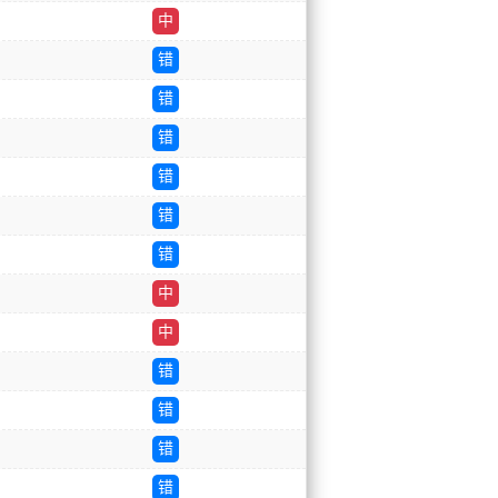
中
错
错
错
错
错
错
中
中
错
错
错
错