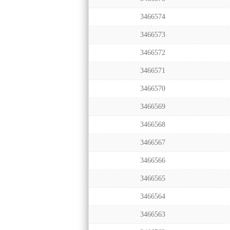
3466574
3466573
3466572
3466571
3466570
3466569
3466568
3466567
3466566
3466565
3466564
3466563