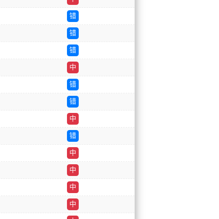
错
错
错
中
错
错
中
错
中
中
中
中