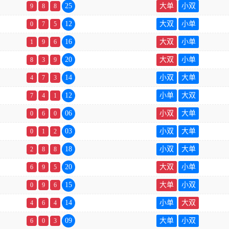
25
大单
小双
9
8
8
12
大双
小单
0
7
5
16
大双
小单
1
9
6
20
大双
小单
8
3
9
14
小双
大单
4
7
3
12
小单
大双
7
4
1
06
小双
大单
0
6
0
03
小双
大单
0
1
2
18
小双
大单
2
8
8
20
大双
小单
6
9
5
15
大单
小双
0
9
6
14
小单
大双
4
6
4
09
大单
小双
6
0
3