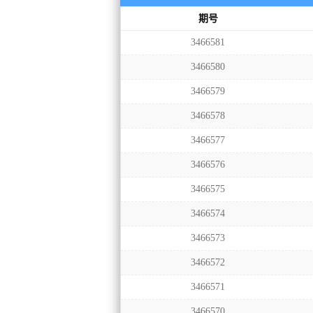
期号
3466581
3466580
3466579
3466578
3466577
3466576
3466575
3466574
3466573
3466572
3466571
3466570