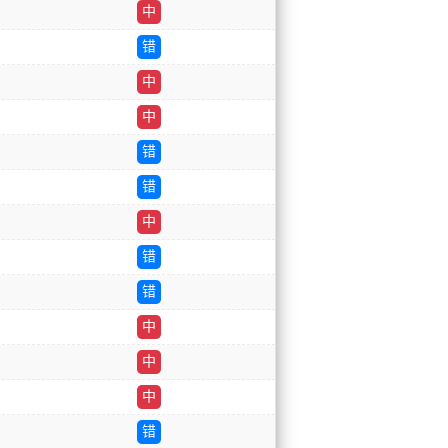
中
错
中
中
错
错
中
错
错
中
中
中
错