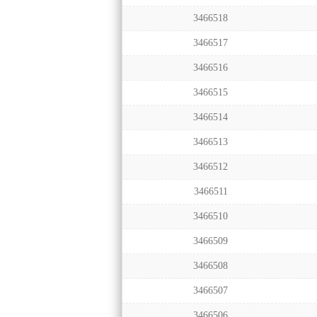
3466518
3466517
3466516
3466515
3466514
3466513
3466512
3466511
3466510
3466509
3466508
3466507
3466506