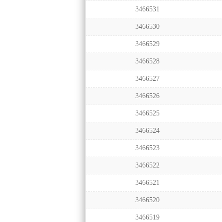
3466531
3466530
3466529
3466528
3466527
3466526
3466525
3466524
3466523
3466522
3466521
3466520
3466519