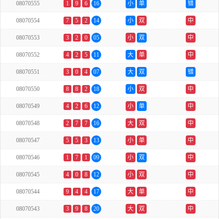
08070555
1
9
6
16
小
单
错
08070554
7
5
2
14
小
双
中
08070553
3
2
0
05
小
双
中
08070552
4
2
5
11
大
单
中
08070551
3
0
4
07
大
双
错
08070550
8
8
2
18
小
双
中
08070549
4
2
6
12
小
单
中
08070548
2
7
7
16
大
双
中
08070547
5
5
3
13
小
单
中
08070546
1
7
1
09
小
双
中
08070545
4
0
8
12
小
双
中
08070544
9
4
4
17
大
单
中
08070543
3
9
8
20
大
双
中