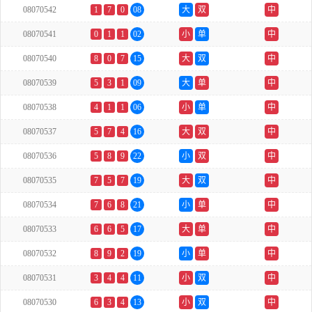
08070542
1
7
0
08
大
双
中
08070541
0
1
1
02
小
单
中
08070540
8
0
7
15
大
双
中
08070539
5
3
1
09
大
单
中
08070538
4
1
1
06
小
单
中
08070537
5
7
4
16
大
双
中
08070536
5
8
9
22
小
双
中
08070535
7
5
7
19
大
双
中
08070534
7
6
8
21
小
单
中
08070533
6
6
5
17
大
单
中
08070532
8
9
2
19
小
单
中
08070531
3
4
4
11
小
双
中
08070530
6
3
4
13
小
双
中