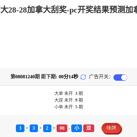
第
08081240
期 距下期:
00
分
14
秒
广告开关：
大单
未开:
3
期
大双
未开:
9
期
小单
未开:
5
期
3
+
3
+
2
=
08
-
小
双
咪牌