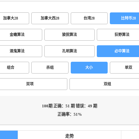
加拿大28
加拿大西28
台湾28
比特币28
金蟾算法
狻猊算法
狂野算法
酒鬼算法
孔明算法
必中算法
组合
杀组
大小
单双
双项
双组
100期 正确：51 期 错误：49 期
正确率：51%
走势