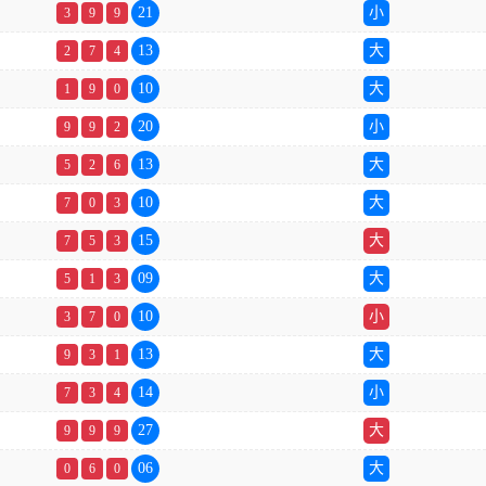
21
小
3
9
9
13
大
2
7
4
10
大
1
9
0
20
小
9
9
2
13
大
5
2
6
10
大
7
0
3
15
大
7
5
3
09
大
5
1
3
10
小
3
7
0
13
大
9
3
1
14
小
7
3
4
27
大
9
9
9
06
大
0
6
0