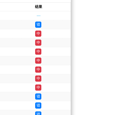
结果
---
错
中
中
中
中
中
中
中
错
错
错