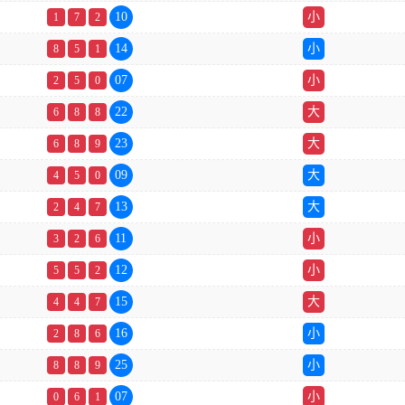
10
小
1
7
2
14
小
8
5
1
07
小
2
5
0
22
大
6
8
8
23
大
6
8
9
09
大
4
5
0
13
大
2
4
7
11
小
3
2
6
12
小
5
5
2
15
大
4
4
7
16
小
2
8
6
25
小
8
8
9
07
小
0
6
1