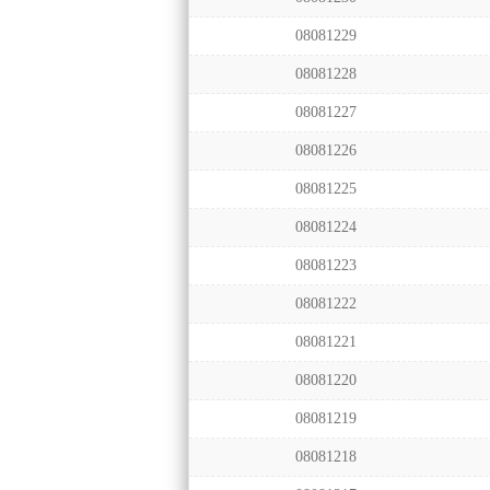
08081229
08081228
08081227
08081226
08081225
08081224
08081223
08081222
08081221
08081220
08081219
08081218