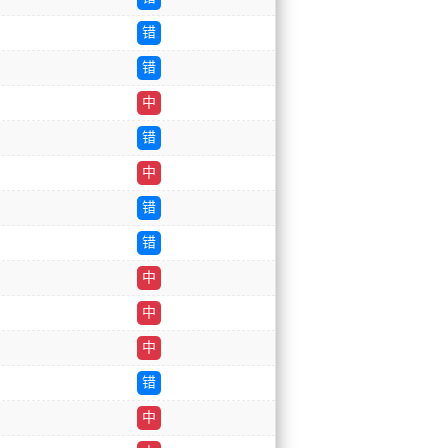
错
错
中
错
中
错
错
中
中
中
错
中