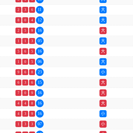
11
大
2
3
6
12
大
8
0
4
16
大
2
5
9
05
大
1
1
3
16
大
5
6
5
06
大
1
0
5
23
小
9
6
8
15
大
6
3
6
16
大
7
0
9
16
大
4
4
8
16
小
4
3
9
07
小
1
3
3