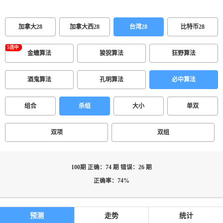
加拿大28
加拿大西28
台湾28
比特币28
金蟾算法
狻猊算法
狂野算法
酒鬼算法
孔明算法
必中算法
组合
杀组
大小
单双
双项
双组
100期 正确：74 期 错误：26 期
正确率：74%
预测
走势
统计