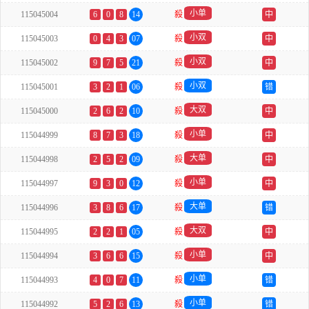
小单
115045004
6
0
8
14
殺
中
小双
115045003
0
4
3
07
殺
中
小双
115045002
9
7
5
21
殺
中
小双
115045001
3
2
1
06
殺
错
大双
115045000
2
6
2
10
殺
中
小单
115044999
8
7
3
18
殺
中
大单
115044998
2
5
2
09
殺
中
小单
115044997
9
3
0
12
殺
中
大单
115044996
3
8
6
17
殺
错
大双
115044995
2
2
1
05
殺
中
小单
115044994
3
6
6
15
殺
中
小单
115044993
4
0
7
11
殺
错
小单
115044992
5
2
6
13
殺
错