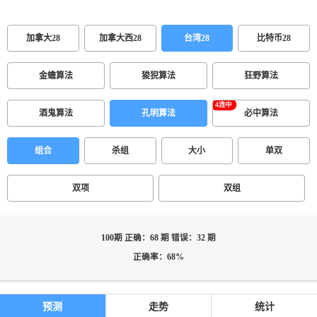
加拿大28
加拿大西28
台湾28
比特币28
金蟾算法
狻猊算法
狂野算法
酒鬼算法
孔明算法
必中算法
组合
杀组
大小
单双
双项
双组
100期 正确：68 期 错误：32 期
正确率：68%
预测
走势
统计