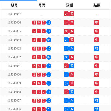
期号
号码
预测
结果
115045067
---
大
双
---
115045066
4
0
7
11
小
单
中
115045065
5
7
2
14
大
双
中
115045064
5
1
0
06
大
双
中
115045063
6
8
1
15
小
双
错
115045062
0
1
1
02
大
双
中
115045061
2
5
8
15
大
双
中
115045060
2
3
9
14
小
双
中
115045059
2
6
7
15
小
单
中
115045058
1
3
7
11
小
双
中
115045057
5
5
9
19
小
双
错
115045056
9
7
7
23
小
双
错