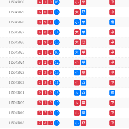
115045030
4
1
0
05
小
单
中
115045029
6
0
9
15
大
双
中
115045028
8
9
1
18
小
单
错
115045027
4
8
2
14
大
单
中
115045026
4
9
3
16
大
双
中
115045025
2
1
2
05
大
单
中
115045024
3
2
7
12
小
单
中
115045023
7
3
9
19
小
单
中
115045022
2
8
1
11
小
双
中
115045021
0
4
9
13
大
双
错
115045020
9
1
9
19
大
单
中
115045019
3
7
0
10
小
单
中
115045018
7
8
3
18
小
双
中