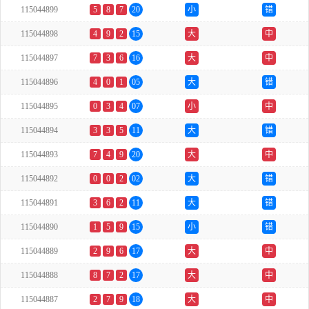
115044899
5
8
7
20
小
错
115044898
4
9
2
15
大
中
115044897
7
3
6
16
大
中
115044896
4
0
1
05
大
错
115044895
0
3
4
07
小
中
115044894
3
3
5
11
大
错
115044893
7
4
9
20
大
中
115044892
0
0
2
02
大
错
115044891
3
6
2
11
大
错
115044890
1
5
9
15
小
错
115044889
2
9
6
17
大
中
115044888
8
7
2
17
大
中
115044887
2
7
9
18
大
中