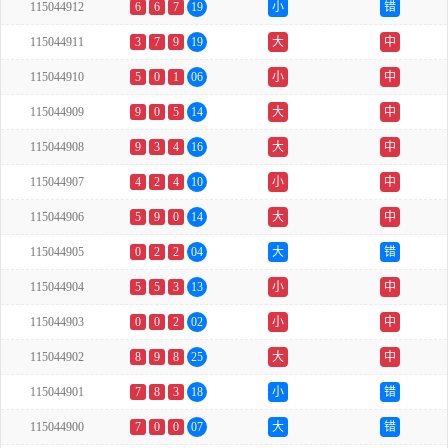
115044912
6
6
7
19
小
错
115044911
3
7
9
19
大
中
115044910
5
0
1
06
小
中
115044909
9
0
5
14
大
中
115044908
9
3
4
16
大
中
115044907
4
2
4
10
小
中
115044906
5
9
0
14
大
中
115044905
0
2
2
04
大
错
115044904
5
5
3
13
小
中
115044903
0
0
2
02
小
中
115044902
8
9
8
25
大
中
115044901
7
8
3
18
小
错
115044900
7
0
0
07
大
错