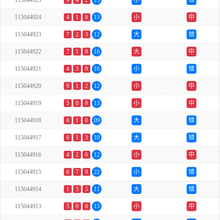
115044925
9
4
2
15
小
错
115044924
4
1
8
13
小
中
115044923
7
2
3
12
大
错
115044922
7
1
8
16
大
中
115044921
4
3
9
16
小
错
115044920
9
1
2
12
小
中
115044919
5
0
8
13
小
中
115044918
8
1
0
09
大
错
115044917
6
1
3
10
大
错
115044916
4
2
6
12
小
中
115044915
6
7
9
22
小
错
115044914
1
5
5
11
大
错
115044913
5
0
8
13
小
中