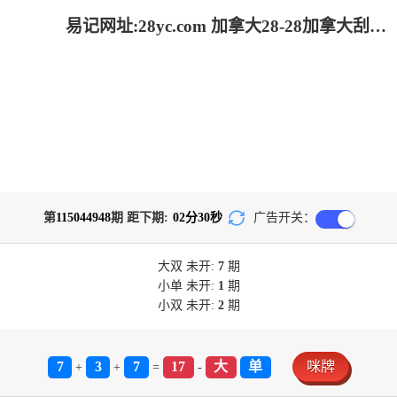
易记网址:28yc.com 加拿大28-28加拿大刮奖-pc开奖结果预测加拿大|加拿大28预测开奖官网咪牌|pc走势最新预测_专注研究网!
第
115044948
期 距下期:
02
分
30
秒
广告开关：
大双
未开:
7
期
小单
未开:
1
期
小双
未开:
2
期
7
3
7
17
大
单
咪牌
+
+
=
-