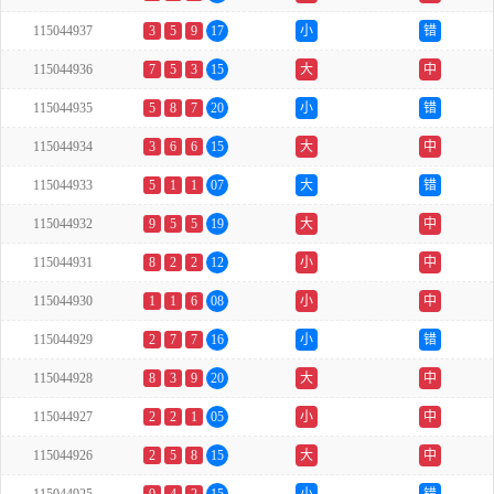
115044937
3
5
9
17
小
错
115044936
7
5
3
15
大
中
115044935
5
8
7
20
小
错
115044934
3
6
6
15
大
中
115044933
5
1
1
07
大
错
115044932
9
5
5
19
大
中
115044931
8
2
2
12
小
中
115044930
1
1
6
08
小
中
115044929
2
7
7
16
小
错
115044928
8
3
9
20
大
中
115044927
2
2
1
05
小
中
115044926
2
5
8
15
大
中