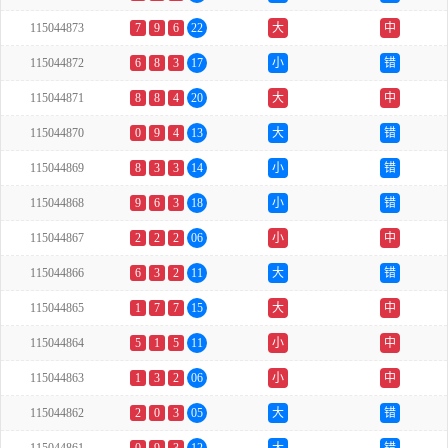
115044873
7
9
6
22
大
中
115044872
6
8
3
17
小
错
115044871
8
8
4
20
大
中
115044870
0
9
4
13
大
错
115044869
8
3
3
14
小
错
115044868
9
6
3
18
小
错
115044867
2
2
2
06
小
中
115044866
6
3
2
11
大
错
115044865
1
7
7
15
大
中
115044864
5
1
5
11
小
中
115044863
1
3
2
06
小
中
115044862
2
0
3
05
大
错