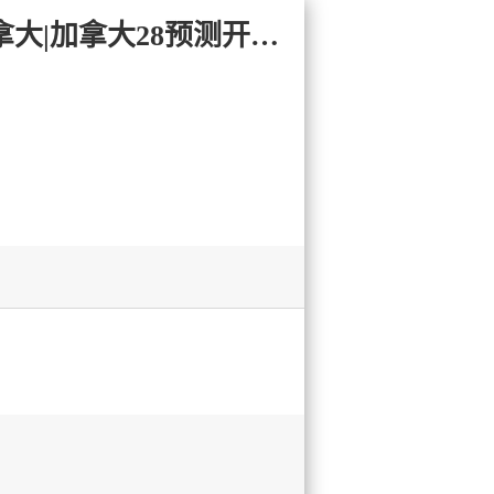
易记网址:28yc.com 加拿大28-28加拿大刮奖-pc开奖结果预测加拿大|加拿大28预测开奖官网咪牌|pc走势最新预测_专注研究网!