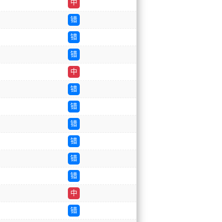
中
错
错
错
中
错
错
错
错
错
错
中
错