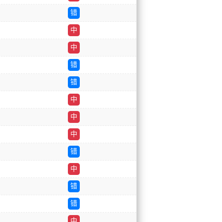
错
中
中
错
错
中
中
中
错
中
错
错
中