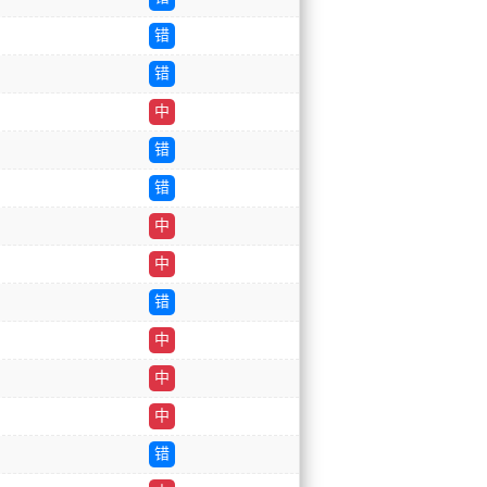
错
错
中
错
错
中
中
错
中
中
中
错