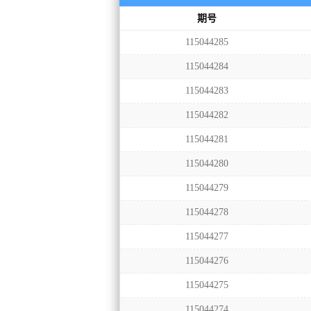
期号
115044285
115044284
115044283
115044282
115044281
115044280
115044279
115044278
115044277
115044276
115044275
115044274