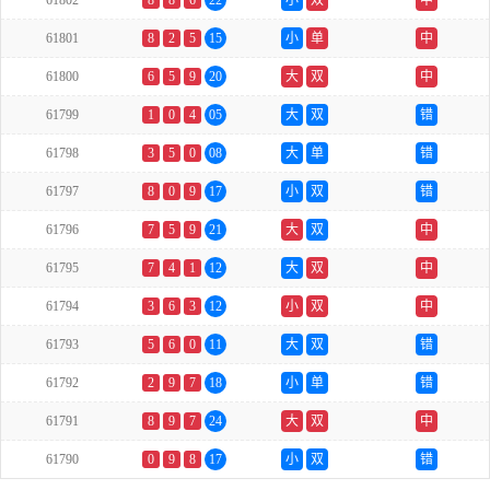
61802
8
8
6
22
小
双
中
61801
8
2
5
15
小
单
中
61800
6
5
9
20
大
双
中
61799
1
0
4
05
大
双
错
61798
3
5
0
08
大
单
错
61797
8
0
9
17
小
双
错
61796
7
5
9
21
大
双
中
61795
7
4
1
12
大
双
中
61794
3
6
3
12
小
双
中
61793
5
6
0
11
大
双
错
61792
2
9
7
18
小
单
错
61791
8
9
7
24
大
双
中
61790
0
9
8
17
小
双
错