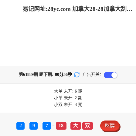
易记网址:28yc.com 加拿大28-28加拿大刮奖-pc开奖结果预测加拿大|加拿大28预测开奖官网咪牌|pc走势最新预测_专注研究网!
第
61889
期 距下期:
00
分
56
秒
广告开关：
大单
未开:
6
期
小单
未开:
2
期
小双
未开:
3
期
2
9
7
18
大
双
咪牌
+
+
=
-