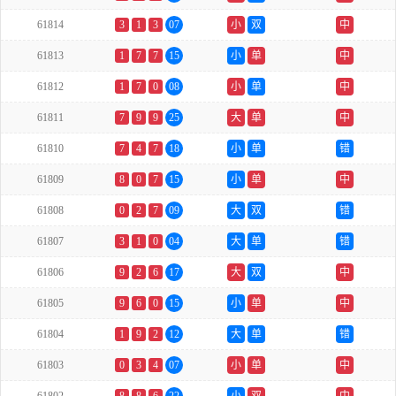
61814
3
1
3
07
小
双
中
61813
1
7
7
15
小
单
中
61812
1
7
0
08
小
单
中
61811
7
9
9
25
大
单
中
61810
7
4
7
18
小
单
错
61809
8
0
7
15
小
单
中
61808
0
2
7
09
大
双
错
61807
3
1
0
04
大
单
错
61806
9
2
6
17
大
双
中
61805
9
6
0
15
小
单
中
61804
1
9
2
12
大
单
错
61803
0
3
4
07
小
单
中