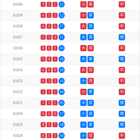
61840
5
5
1
11
小
单
中
61839
4
5
3
12
小
单
中
61838
9
3
5
17
大
双
中
61837
2
5
4
11
大
双
错
61836
8
6
2
16
大
双
中
61835
5
4
1
10
大
单
错
61834
6
6
6
18
大
双
中
61833
8
3
3
14
小
双
中
61832
2
1
1
04
小
单
中
61831
2
2
1
05
大
双
错
61830
6
2
9
17
小
双
错
61829
8
3
7
18
小
单
错
61828
8
5
3
16
小
双
中