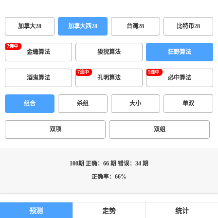
加拿大28
加拿大西28
台湾28
比特币28
金蟾算法
狻猊算法
狂野算法
酒鬼算法
孔明算法
必中算法
组合
杀组
大小
单双
双项
双组
100期 正确：66 期 错误：34 期
正确率：66%
预测
走势
统计