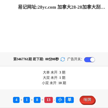
易记网址:28yc.com 加拿大28-28加拿大刮奖-pc开奖结果预测加拿大|加拿大28预测开奖官网咪牌|pc走势最新预测_专注研究网!
第
3467761
期 距下期:
00
分
00
秒
广告开关：
大单
未开:
3
期
大双
未开:
1
期
小双
未开:
10
期
4
1
8
13
小
单
咪牌
+
+
=
-