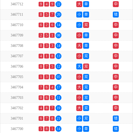
3467712
9
4
9
22
大
单
中
3467711
8
5
7
20
小
单
错
3467710
6
2
6
14
小
双
中
3467709
2
5
1
08
小
单
中
3467708
8
3
3
14
大
单
中
3467707
4
1
8
13
小
双
中
3467706
0
7
5
12
大
双
中
3467705
1
3
1
05
小
双
中
3467704
7
6
4
17
大
双
中
3467703
0
6
5
11
小
双
中
3467702
4
8
7
19
大
双
中
3467701
6
7
8
21
小
双
错
3467700
5
8
1
14
小
单
错