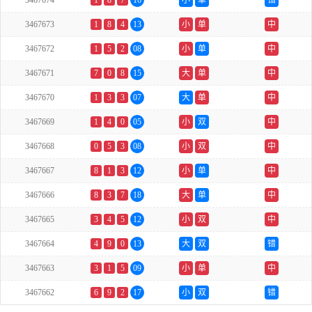
3467674
1
8
7
16
小
单
错
3467673
1
8
4
13
小
单
中
3467672
1
5
2
08
小
单
中
3467671
7
0
8
15
大
单
中
3467670
1
3
3
07
大
单
中
3467669
1
4
0
05
小
双
中
3467668
0
5
3
08
小
双
中
3467667
8
1
3
12
小
单
中
3467666
8
3
7
18
大
单
中
3467665
3
4
5
12
小
双
中
3467664
4
9
0
13
大
双
错
3467663
3
1
5
09
小
单
中
3467662
6
9
2
17
小
双
错