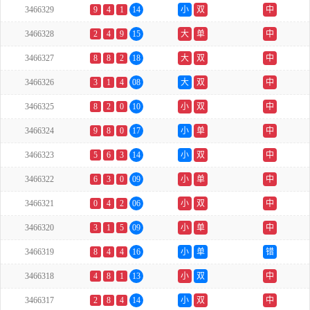
3466329
9
4
1
14
小
双
中
3466328
2
4
9
15
大
单
中
3466327
8
8
2
18
大
双
中
3466326
3
1
4
08
大
双
中
3466325
8
2
0
10
小
双
中
3466324
9
8
0
17
小
单
中
3466323
5
6
3
14
小
双
中
3466322
6
3
0
09
小
单
中
3466321
0
4
2
06
小
双
中
3466320
3
1
5
09
小
单
中
3466319
8
4
4
16
小
单
错
3466318
4
8
1
13
小
双
中
3466317
2
8
4
14
小
双
中