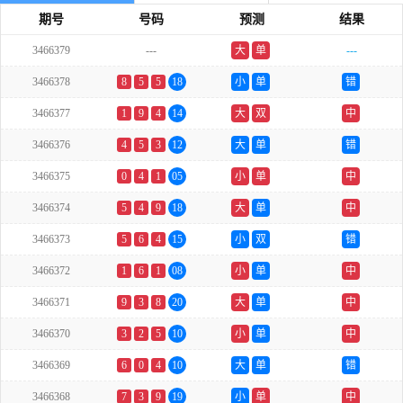
期号
号码
预测
结果
3466379
---
大
单
---
3466378
8
5
5
18
小
单
错
3466377
1
9
4
14
大
双
中
3466376
4
5
3
12
大
单
错
3466375
0
4
1
05
小
单
中
3466374
5
4
9
18
大
单
中
3466373
5
6
4
15
小
双
错
3466372
1
6
1
08
小
单
中
3466371
9
3
8
20
大
单
中
3466370
3
2
5
10
小
单
中
3466369
6
0
4
10
大
单
错
3466368
7
3
9
19
小
单
中