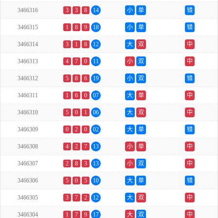
3466316
3
3
8
14
小
单
错
3466315
1
8
9
18
小
单
错
3466314
3
1
8
12
大
双
中
3466313
4
7
0
11
小
双
中
3466312
5
8
6
19
小
双
错
3466311
1
6
0
07
大
单
中
3466310
5
0
1
06
大
双
中
3466309
0
2
0
02
大
单
错
3466308
4
2
7
13
小
单
中
3466307
2
8
3
13
小
双
中
3466306
5
0
5
10
大
单
错
3466305
3
7
2
12
大
双
中
3466304
1
7
9
17
大
双
中