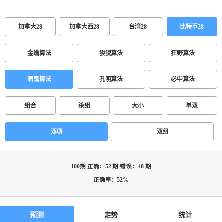
加拿大28
加拿大西28
台湾28
比特币28
金蟾算法
狻猊算法
狂野算法
酒鬼算法
孔明算法
必中算法
组合
杀组
大小
单双
双项
双组
100期 正确：52 期 错误：48 期
正确率：52%
预测
走势
统计