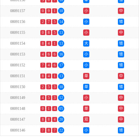
08091158
3
0
7
10
单
错
08091157
0
9
1
10
小
中
08091156
2
7
5
14
小
错
08091155
0
8
5
13
小
中
08091154
8
4
1
13
大
错
08091153
4
6
6
16
小
错
08091152
7
4
6
17
小
错
08091151
8
4
1
13
单
中
08091150
2
5
3
10
单
错
08091149
4
5
3
12
小
中
08091148
0
1
4
05
单
中
08091147
8
8
4
20
双
中
08091146
7
8
7
22
小
错