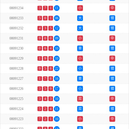
08091234
3
7
1
11
小
中
08091233
5
0
1
06
大
错
08091232
4
3
5
12
大
错
08091231
9
0
0
09
小
中
08091230
0
6
4
10
单
错
08091229
1
9
0
10
小
中
08091228
9
5
8
22
小
错
08091227
1
7
8
16
单
错
08091226
3
5
9
17
小
错
08091225
3
4
3
10
双
中
08091224
5
2
4
11
双
错
08091223
7
2
1
10
小
中