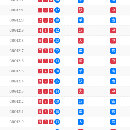
08091222
2
8
4
14
单
错
08091221
1
9
2
12
双
中
08091220
2
3
5
10
单
错
08091219
4
1
7
12
双
中
08091218
6
9
7
22
大
中
08091217
7
6
9
22
单
错
08091216
7
3
3
13
单
中
08091215
7
4
9
20
单
错
08091214
9
9
7
25
双
错
08091213
1
7
6
14
大
中
08091212
0
8
1
09
双
错
08091211
0
8
2
10
单
错
08091210
9
0
4
13
大
错