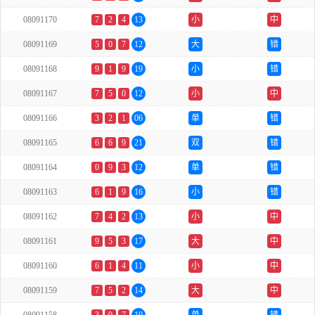
08091170
7
2
4
13
小
中
08091169
5
0
7
12
大
错
08091168
9
1
9
19
小
错
08091167
7
5
0
12
小
中
08091166
3
2
1
06
单
错
08091165
6
6
9
21
双
错
08091164
0
9
3
12
单
错
08091163
6
1
9
16
小
错
08091162
7
4
2
13
小
中
08091161
9
5
3
17
大
中
08091160
6
1
4
11
小
中
08091159
7
5
2
14
大
中