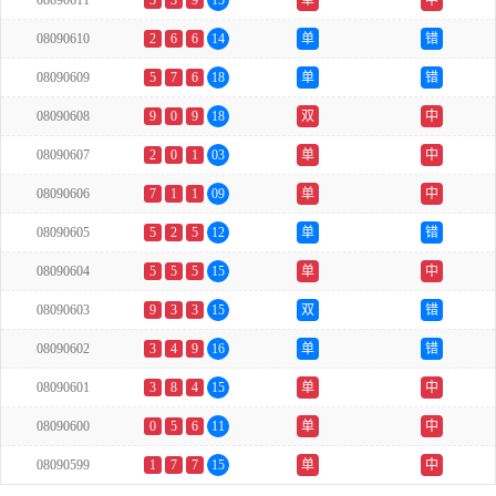
08090611
3
3
9
15
单
中
08090610
2
6
6
14
单
错
08090609
5
7
6
18
单
错
08090608
9
0
9
18
双
中
08090607
2
0
1
03
单
中
08090606
7
1
1
09
单
中
08090605
5
2
5
12
单
错
08090604
5
5
5
15
单
中
08090603
9
3
3
15
双
错
08090602
3
4
9
16
单
错
08090601
3
8
4
15
单
中
08090600
0
5
6
11
单
中
08090599
1
7
7
15
单
中