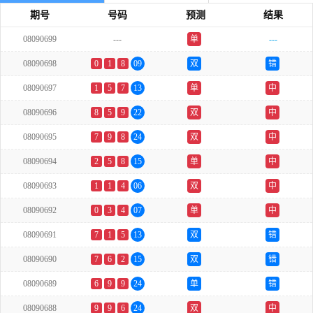
期号
号码
预测
结果
08090699
---
单
---
08090698
0
1
8
09
双
错
08090697
1
5
7
13
单
中
08090696
8
5
9
22
双
中
08090695
7
9
8
24
双
中
08090694
2
5
8
15
单
中
08090693
1
1
4
06
双
中
08090692
0
3
4
07
单
中
08090691
7
1
5
13
双
错
08090690
7
6
2
15
双
错
08090689
6
9
9
24
单
错
08090688
9
9
6
24
双
中