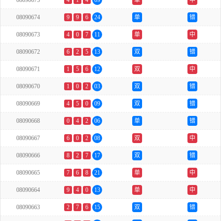
08090675
4
1
4
09
单
中
08090674
9
9
6
24
单
错
08090673
4
0
7
11
单
中
08090672
6
2
5
13
双
错
08090671
1
5
6
12
双
中
08090670
1
0
2
03
双
错
08090669
4
5
0
09
双
错
08090668
0
4
2
06
单
错
08090667
6
0
2
08
双
中
08090666
8
2
7
17
双
错
08090665
7
6
8
21
单
中
08090664
9
4
0
13
单
中
08090663
2
7
6
15
双
错