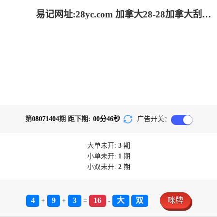
易记网址:28yc.com 加拿大28-28加拿大刮奖-pc开奖结果预测加拿大|加拿大28预测开奖官网咪牌|pc走势最新预测_专注研究网!
第
08071404
期 距下期:
00
分
45
秒
广告开关：
大单
未开:
3
期
小单
未开:
1
期
小双
未开:
2
期
4
9
3
16
大
双
咪牌
+
+
=
-